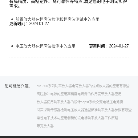
有高精度、高稳定性、高可靠性等特点,满足您的电子测试实验
需求。
前置放大器在超声波检测和超声波测试中的应用
更新时间：2024-01-27
电压放大器在超声波检测中的应用
更新时间：2024-01-27
您可能感兴趣：
ata-300系列功率放大器
电荷放大器的优点
放大器的应用有哪些
高压脉冲电源的应用
高精度电流源的作用
宽带放大器应用
放大器使用
功率放大器的设计
ecpst系统
交变电场
压电薄膜
回声探测
传感器检测
电压放大器选型标准
功率放大器参数有哪些
柔性电子技术与应用创新论坛
电场
功率放大器工作原理
带宽放大器