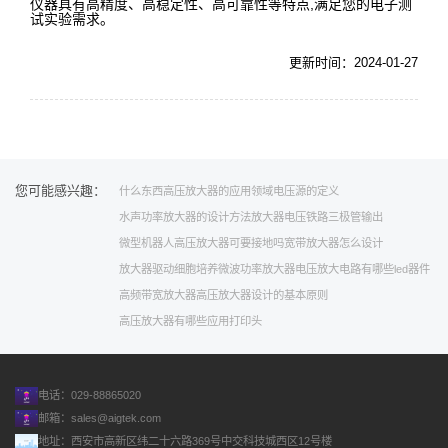
仪器具有高精度、高稳定性、高可靠性等特点,满足您的电子测
试实验需求。
更新时间：2024-01-27
您可能感兴趣：
什么东西
高压放大器的应用领域
电压源的定义
水声功率放大器的设计方法
放大器电压
铁路
三极管
输出
微型机器人
高压放大器可要接地吗
宽带放大器怎么设计
放大器驱动
细胞培养
微波功率放大器
电压放大电路有哪些
led器件
高频带宽放大器
高压放大器设计的基本原则
高压放大器有哪些应用
打印头
电话：029-88865020
邮箱：
sales@aigtek.com
地址：西安市高新区纬二十六路369号中交科技城西区12号楼