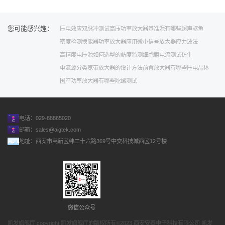
您可能感兴趣：
压电效应
双脉冲测试
高压功率放大器
基准源有哪些
超声驱鱼
密度检测
换能器功率放大器应用
微小信号放大器
应力波法
高精度电压源如何选型的
黏度监测
细胞膜
电流测试
仿生
电流源分类
宽带放大器的设计方法
前置放大器有哪些
压电晶体
国产功率放大器有哪些
陀螺测试
电话：029-88865020
邮箱：
sales@aigtek.com
地址：西安市高新区纬二十六路369号中交科技城西区12号楼
微信公众号
凯发旗舰厅 copyright 凯发旗舰厅的版权所有©2023 西安安泰电子科技有限公司 凯发