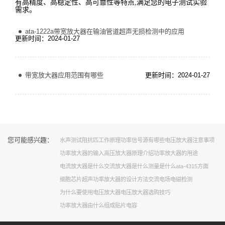
有高精度、高稳定性、高可靠性等特点,满足您的电子测试实验
需求。
ata-1222a带宽放大器在输油管道超声无损检测中的应用
更新时间：2024-01-27
带宽放大器应用范围有哪些
更新时间：2024-01-27
您可能感兴趣：
水声测试
阻抗匹工作原理
功率信号源有哪些
电压放大器注意事项
功率放大器的输入
高压放大器原理介绍
功率放大器的用途
电流放大器是什么
交流放大器是什么
测量是什么
ata-4315
方面
细胞芯片
超声功率放大器的设计方法
交流电场
电磁检测
为什么要使用电压放大器
电压放大器选购技巧
功率放大器由什么组成
贴片电容