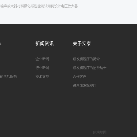
低噪声放大器
材料极化
磁性能测试
如何设计电压放大器
心
新闻资讯
关于安泰
企业新闻
凯发旗舰厅的简介
行业新闻
凯发旗舰厅的招贤纳士
的售后服务
技术文章
合作客户
联系凯发旗舰厅
网站地图