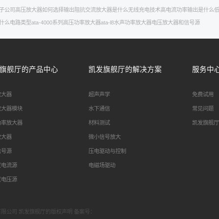
子公司
高压放大器如何选择
输出阻抗
交流放大器是什么
无线充电技术
高电流
功率输出是什么
什么电路类型
ata-4000系列高压功率放大器
ata-l8水声功率放大器
电压放大器和信号源
旗舰厅的产品中心
凯发旗舰厅的解决方案
服务中
放大器
超声声学
免费试用
放大器模块
水下通信
常见问题
功率放大器
材料测试
凯发旗舰厅
放大器
微小信号放大
信号源
压电驱动与控制
度电流源
电磁场驱动
度电压源
科技有限公司 凯发旗舰厅的版权声明 备案号：