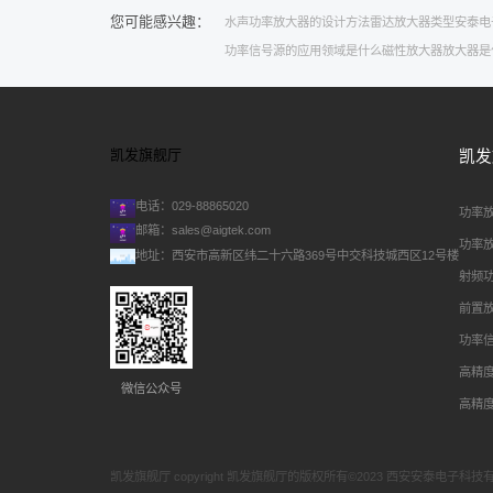
您可能感兴趣：
水声功率放大器的设计方法
雷达
放大器类型
安泰电
功率信号源的应用领域是什么
磁性放大器
放大器是
凯发旗舰厅
凯发
电话：029-88865020
功率
邮箱：
sales@aigtek.com
功率
地址：西安市高新区纬二十六路369号中交科技城西区12号楼
射频
前置
功率
高精
微信公众号
高精
凯发旗舰厅 copyright 凯发旗舰厅的版权所有©2023 西安安泰电子