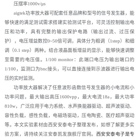
压摆率
1000v/μs
aigtek功率放大器可配套任意品牌和型号的信号发生器，能
够快速的满足测试需求搭建实验测试平台，可灵活控制输出电
压和功率，具有完整的输出保护电路（输出过流、过压保
护），
电压增益数控
0~
5
0倍可调，具体分为粗调（1step）和细
调（0.1 step）两种。结合液晶面板增益的显示，能够快速调整
至需要的电压值。1/100 monitor：此端口电压为输出端口的
1/100，监测口为bnc接头，可以直接连接到示波器进行输出电
压的实时监测。
功率放大器解决了任意波形函数信号发生器的小电流和小
功率问题，最大输出高压1600vpp，最大电流18a，最大功率
810w，广泛应用于电力系统、水声换能器驱动、超声波驱动、
容性负载，感性负载，电磁场驱动，压电陶瓷、医疗超声驱动
等。
本文
实验
素材由西安安泰电子整理发布，如想了解更多实
验方案，请持续关注安泰凯发旗舰厅官网
。
西安安泰电子是
专