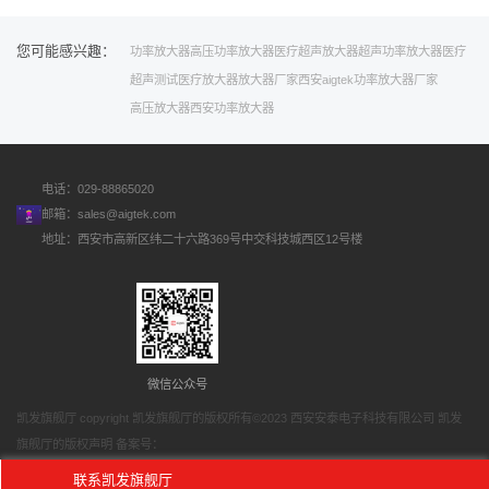
您可能感兴趣：
功率放大器
高压功率放大器
医疗超声放大器
超声功率放大器
医疗
超声测试
医疗放大器
放大器厂家
西安aigtek
功率放大器厂家
高压放大器
西安功率放大器
电话：029-88865020
邮箱：
sales@aigtek.com
地址：西安市高新区纬二十六路369号中交科技城西区12号楼
微信公众号
凯发旗舰厅 copyright 凯发旗舰厅的版权所有©2023 西安安泰电子科技有限公司 凯发
旗舰厅的版权声明 备案号：
网站地图
联系凯发旗舰厅