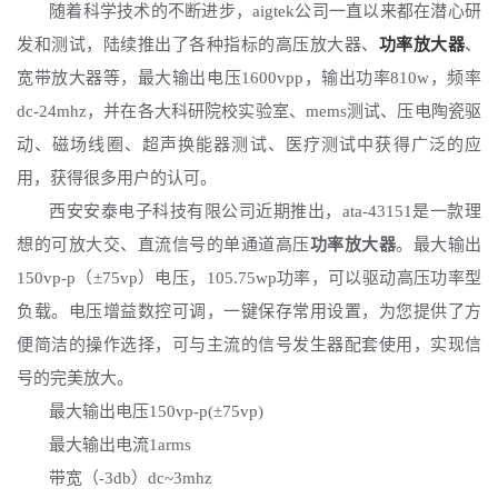
随着科学技术的不断进步，
aigtek
公司一直以来都在潜心研
发和测试，陆续推出了各种指标的高压放大器、
功率放大器
、
宽带放大器等，最大输出电压
1600vpp，输出功率810w，频率
dc-24mhz，并在各大科研院校实验室、mems测试、压电陶瓷驱
动、磁场线圈、超声换能器测试、医疗测试中获得广泛的应
用，获得很多用户的认可。
西安安泰电子科技有限公司近期推出，
ata-43151是一款理
想的可放大交、直流信号的单通道高压
功率放大器
。最大输出
150vp-p（±75vp）电压，105.75wp功率，可以驱动高压功率型
负载。电压增益数控可调，一键保存常用设置，为您提供了方
便简洁的操作选择，可与主流的信号发生器配套使用，实现信
号的完美放大。
最大输出电压
150vp-p(±75vp)
最大输出电流
1arms
带宽（
-3db）dc~3mhz