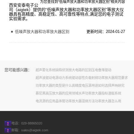
为您查找到“低噪声放大器和功率放大器区别”相关内容
西安安泰电子公
司（aigtek）提供的“低噪声放大器和功率放大器区别”等放大仪
器具有高精度、高稳定性、高可靠性等特点,满足您的电子测试
实验需求。
低噪声放大器和功率放大器区别
更新时间：2024-01-27
您可能感兴趣：
超声雾化系统
缺陷侦测
放大电路的区别
压电叠堆驱动
超声波驱动电源
动力系统
驱动容性负载
射频功率放大器规范要求
功率放大器的类型是什么
高精度电压源用途
如何选择
声呐研究
慕尼黑
高压放大器的应用领域
水声功率放大器指标
潜艇系统
电流源的应用
晶体管功率放大器
混频方法
功率放大器怎么用
电话：029-88865020
邮箱：
sales@aigtek.com