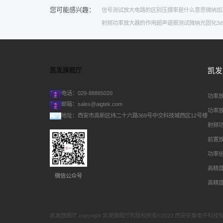
您可能感兴趣：
信号测试
放大电路的区别
压摆率是什么意思
微纳加
射频功率放大器的作用
超声谐振测试
微纳光固化3
凯发旗舰厅
凯发
电话：029-88865020
功率
邮箱：
sales@aigtek.com
功率
地址：西安市高新区纬二十六路369号中交科技城西区12号楼
射频
前置
功率
高精
微信公众号
高精
凯发旗舰厅 copyright 凯发旗舰厅的版权所有©2023 西安安泰电子