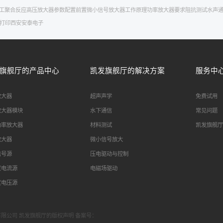
工
聚合反应
高压放大器参数配置
前置微小信号放大器工作原理
功率放大器要求
阻抗测试
水声
d打印
西安安泰电子
旗舰厅的产品中心
凯发旗舰厅的解决方案
服务中
放大器
超声声学
免费试用
放大器模块
水下通信
常见问题
功率放大器
材料测试
凯发旗舰厅
放大器
微小信号放大
信号源
压电驱动与控制
度电流源
电磁场驱动
度电压源
科技有限公司 凯发旗舰厅的版权声明 备案号：