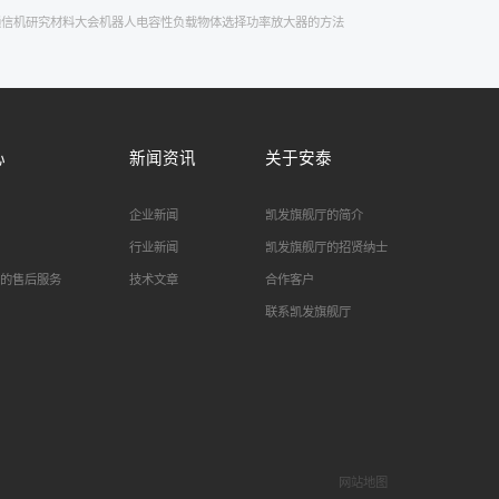
通信机
研究
材料大会
机器人
电容性负载
物体
选择功率放大器的方法
心
新闻资讯
关于安泰
企业新闻
凯发旗舰厅的简介
行业新闻
凯发旗舰厅的招贤纳士
的售后服务
技术文章
合作客户
联系凯发旗舰厅
网站地图