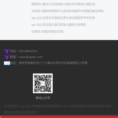
故障怎么解决方法
电荷放大器
水声功率放大器应用
功率放大器的原理是什么
探测系统
超声传感器
因素有哪些
atg-2031功率信号源
电压源与电流源
超声声学应用
ata-4052高压放大器
功率放大器特点有哪些
功率放大器如何阻抗匹配
电话：029-88865020
邮箱：
sales@aigtek.com
地址：西安市高新区纬二十六路369号中交科技城西区12号楼
微信公众号
凯发旗舰厅 copyright 凯发旗舰厅的版权所有©2023 西安安泰电子科技有限公司 凯发
旗舰厅的版权声明 备案号：