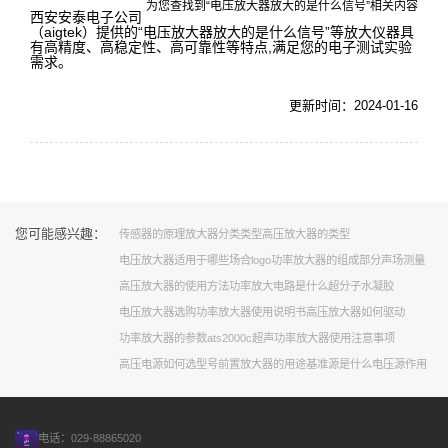
为您查找到“电压放大器放大的是什么信号”相关内容
西安安泰电子公司
（aigtek）提供的“电压放大器放大的是什么信号”等放大仪器具
有高精度、高稳定性、高可靠性等特点,满足您的电子测试实验
需求。
更新时间：2024-01-16
您可能感兴趣：
传感器的原理
放大器分类类型
高压放大器的类型
电压放大器适用于哪些场合
logo
功率放大器的组成部分
声场测量
高压放大器的使用方法
功率放大电路是什么
超分子水凝胶
电压放大器选购
功率放大器使用说明书
高压放大器如何驱动
功率放大器的参数
ats2000c
超声功率放大器使用注意事项
高压电源如何选型号
前置放大器的用途
基准源是什么
电压源作用
电话：029-88865020