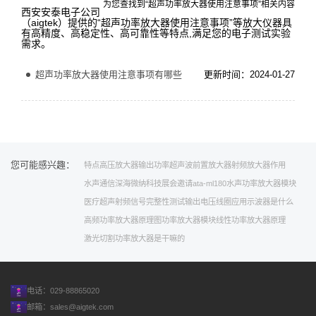
为您查找到“超声功率放大器使用注意事项”相关内容
西安安泰电子公司
（aigtek）提供的“超声功率放大器使用注意事项”等放大仪器具
有高精度、高稳定性、高可靠性等特点,满足您的电子测试实验
需求。
超声功率放大器使用注意事项有哪些
更新时间：2024-01-27
您可能感兴趣：
特点
高压放大器输出功率
超声波前置放大器
射频放大器作用
水声通信
深海
微纳科技
展会邀请
ata-ml180水声功率放大器模块
医疗超声
射频
信号完整性测试
输出电压
线圈应用
示波器是什么
高频功率放大器原理图
功率放大器模块
线性功率放大器原理
激光切割
功率放大器是干嘛的
电话：029-88865020
邮箱：
sales@aigtek.com