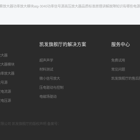
算放大器
功率放大模块
atg-3040功率信号源
高压放大器品质标准
原理讲解
故障
知识有哪些
电源
凯发旗舰厅的解决方案
服务中心
放大器
超声声学
免费试用
放大器模块
材料测试
常见问题
功率放大器
微小信号放大
凯发旗舰厅的售后
信号源
压电驱动与控制
度电流源
电磁场驱动
度电压源
科技有限公司 凯发旗舰厅的版权声明 备案号：