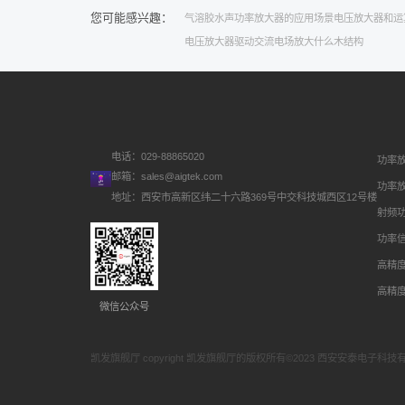
您可能感兴趣：
气溶胶
水声功率放大器的应用场景
电压放大器和运
电压放大器驱动
交流电场
放大什么
木结构
电话：029-88865020
功率
邮箱：
sales@aigtek.com
功率
地址：西安市高新区纬二十六路369号中交科技城西区12号楼
射频
功率
高精
高精
微信公众号
凯发旗舰厅 copyright 凯发旗舰厅的版权所有©2023 西安安泰电子