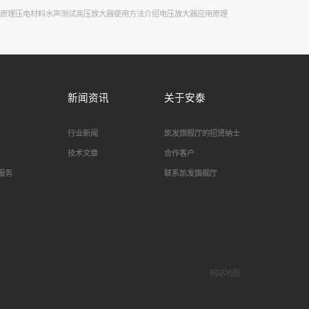
原理
压电材料
水声测试
高压放大器使用方法介绍
电压放大器应用原理
新闻资讯
关于安泰
行业新闻
凯发旗舰厅的招贤纳士
技术文章
合作客户
服务
联系凯发旗舰厅
网站地图