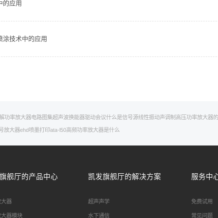
中的应用
喷涂技术中的应用
解
功率放大器电路图集
超声波换能器驱动
会议
什么是信号源
线性振动声调制
高压功率放大器
信号放大器
ehd喷墨打印
ata-l50
高频功率放大器是什么
旗舰厅的产品中心
凯发旗舰厅的解决方案
服务中
放大器
超声声学
免费试用
放大器模块
水下通信
常见问题