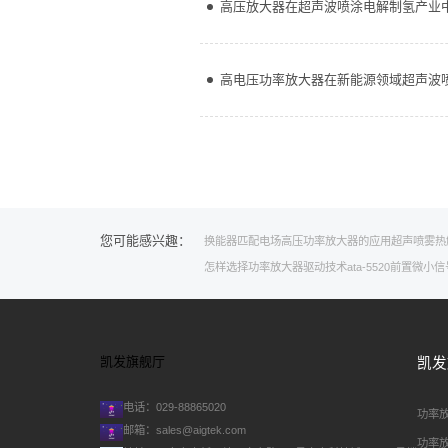
高压放大器在超声波喷涂电解制氢产业
高电压功率放大器在新能源领域超声波
您可能感兴趣：
换能器匹配
电场
高压功率放大器的应用
超声喷雾热
怎样选择功率放大器
驱动技术
ata-5520前置微小
凯发旗舰厅
凯发
电话：029-88865020
功率
邮箱：
sales@aigtek.com
功率