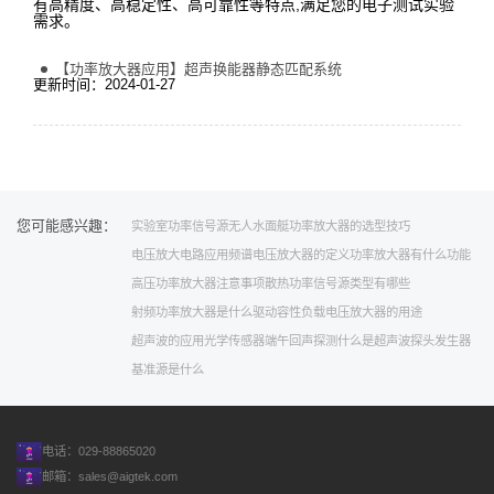
有高精度、高稳定性、高可靠性等特点,满足您的电子测试实验
需求。
【功率放大器应用】超声换能器静态匹配系统
更新时间：2024-01-27
您可能感兴趣：
实验室功率信号源
无人水面艇
功率放大器的选型技巧
电压放大电路应用
频谱
电压放大器的定义
功率放大器有什么功能
高压功率放大器注意事项
散热
功率信号源类型有哪些
射频功率放大器是什么
驱动容性负载
电压放大器的用途
超声波的应用
光学传感器
端午
回声探测
什么是超声波探头
发生器
基准源是什么
电话：029-88865020
邮箱：
sales@aigtek.com