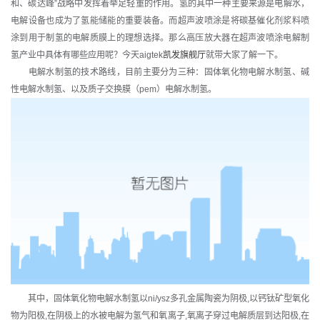
和、碳达峰”战略中发挥着举足轻重的作用。氢的其中一种主要来源是电解水，
电解设备也成为了氢能储能的重要装备。而超声波喷涂是将碳基催化剂浆料喷
涂到用于制氢的电解质膜上的理想选择。那么高压放大器在超声波喷涂电解制
氢产业中具体有哪些应用呢？今天aigtek
凯发旗舰厅
就带大家了解一下。
电解水制氢的技术路线，目前主要分为三种：固体氧化物电解水制氢、碱
性电解水制氢、以及质子交换膜（pem）电解水制氢。
其中，固体氧化物电解水制氢以ni/ysz多孔金属陶瓷为阴极,以钙钛矿型氧化
物为阳极,在阴极上的水被电解为氢气和氧离子,氧离子穿过电解质层到达阳极,在