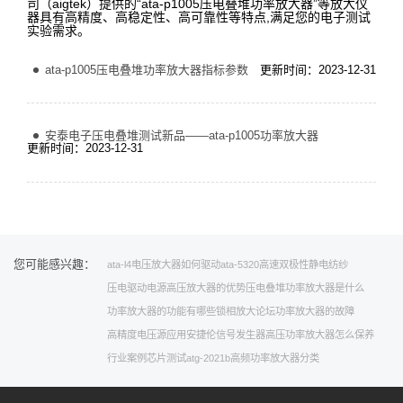
司（aigtek）提供的“ata-p1005压电叠堆功率放大器”等放大仪
器具有高精度、高稳定性、高可靠性等特点,满足您的电子测试
实验需求。
ata-p1005压电叠堆功率放大器指标参数
更新时间：2023-12-31
安泰电子压电叠堆测试新品——ata-p1005功率放大器
更新时间：2023-12-31
您可能感兴趣：
ata-l4
电压放大器如何驱动
ata-5320
高速双极性
静电纺纱
压电驱动电源
高压放大器的优势
压电叠堆功率放大器是什么
功率放大器的功能有哪些
锁相放大
论坛
功率放大器的故障
高精度电压源应用
安捷伦信号发生器
高压功率放大器怎么保养
行业案例
芯片测试
atg-2021b
高频功率放大器分类