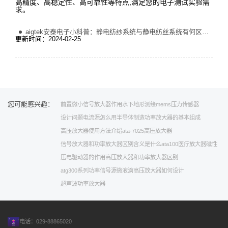
高精度、高稳定性、高可靠性等特点,满足您的电子测试实验需
求。
aigtek安泰电子小科普：静电纺纱系统与静电纺丝系统有何区别？
更新时间：2024-02-25
您可能感兴趣：
前置微小信号放大器作用
水下地形测绘
mems压力传感器
设计问题
电流源怎么用
半导体制造
功率放大器的基本组成
高压放大器使用方法介绍
ata-7025高压放大器
信号放大器和功率放大器区别
含义是什么
ata100
医疗放大器
磁性
压电驱动器的作用
高压放大器和功率放大器区别
atg300系列功率信号源
微液滴
高压放大器如何设计
超声波功率放大器
电话：029-88865020