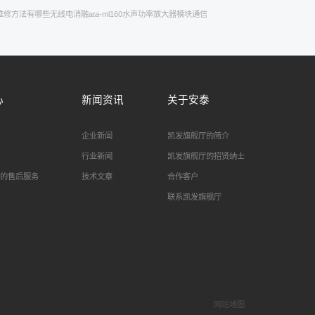
维修方法有哪些
无线电
消融
ata-ml160水声功率放大器模块
通信
心
新闻资讯
关于安泰
企业新闻
凯发旗舰厅的简介
行业新闻
凯发旗舰厅的招贤纳士
的售后服务
技术文章
合作客户
联系凯发旗舰厅
网站地图