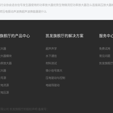
器行业协会
适合信号发生器使用的功率放大器
优势
生物微流控
功率放大器怎么连接
高压放大器
转
压电振动
声波换
超声波换能器是什么
旗舰厅的产品中心
凯发旗舰厅的解决方案
服务中
放大器
超声声学
免费试用
放大器模块
水下通信
常见问题
功率放大器
材料测试
凯发旗舰厅
放大器
微小信号放大
信号源
压电驱动与控制
度电流源
电磁场驱动
度电压源
科技有限公司 凯发旗舰厅的版权声明 备案号：