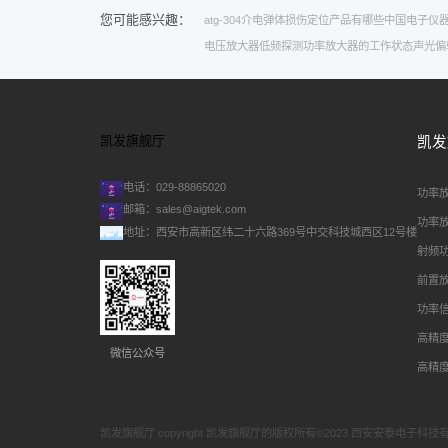
您可能感兴趣：
atg-304
介电弹体
损伤定位
产品有哪些
中国电子仪
电压放大器低频探测
功率放大器的工作状态
声光偏
凯发旗舰厅
凯发
电话：029-88865020
功率
邮箱：
sales@aigtek.com
功率
地址：西安市高新区纬二十六路369号中交科技城西区12号楼
射频
前置
功率
高精
微信公众号
高精
凯发旗舰厅 copyright 凯发旗舰厅的版权所有©2023 西安安泰电子