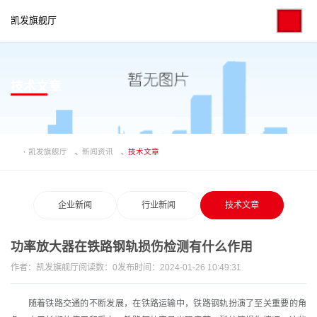
凯发旗舰厅
技术文章
凯发旗舰厅
新闻资讯
技术文章
企业新闻
行业新闻
技术文章
功率放大器在铁路钢轨损伤检测有什么作用
作者：
凯发旗舰厅
阅读数：
0
发布时间：2024-01-26 10:49:31
随着铁路交通的不断发展，在铁路运输中，铁路钢轨扮演了至关重要的角