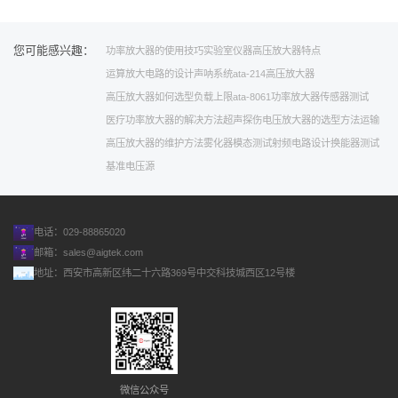
您可能感兴趣：
功率放大器的使用技巧
实验室仪器
高压放大器特点
运算放大电路的设计
声呐系统
ata-214高压放大器
高压放大器如何选型
负载上限
ata-8061功率放大器
传感器测试
医疗
功率放大器的解决方法
超声探伤
电压放大器的选型方法
运输
高压放大器的维护方法
雾化器模态测试
射频电路设计
换能器测试
基准电压源
电话：029-88865020
邮箱：
sales@aigtek.com
地址：西安市高新区纬二十六路369号中交科技城西区12号楼
微信公众号