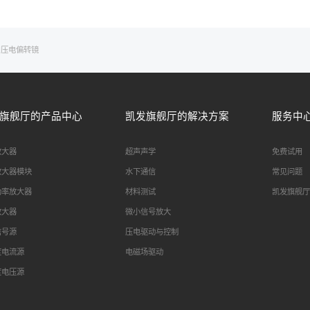
用
压电偏转镜
旗舰厅的产品中心
凯发旗舰厅的解决方案
服务中
放大器
超声声学
免费试用
放大器模块
水下通信
常见问题
功率放大器
材料测试
凯发旗舰厅
放大器
微小信号放大
信号源
压电驱动与控制
度电流源
电磁场驱动
度电压源