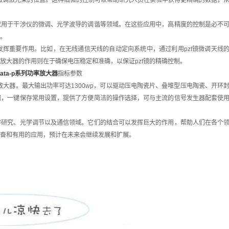
而微调激光束的位置。这种细微的控制可以帮助研究人员在实验中获得更精确的数据，
用于干涉仪的微调、光学波导的调谐等领域。在这些应用中，高精度的控制是必不
。
重要作用。比如，在无线通信天线的自动定向系统中，通过利用pzt镜微调天线
放大器的作用则在于确保电压稳定和准确，以保证pzt镜的精确控制。
：
ata-p系列功率放大器
指标参数
大器。最大输出功率可达1300wp，可以驱动压电陶瓷片、叠堆型压电陶瓷、开环
调，一键保存常用设置，提供了方便简洁的操作选择，可与主流的信号发生器配套使
研究、光学调节以及通信领域。它们的结合可以发挥巨大的作用，帮助人们在各个
奋和有用的应用，预计在未来会继续发展和扩展。