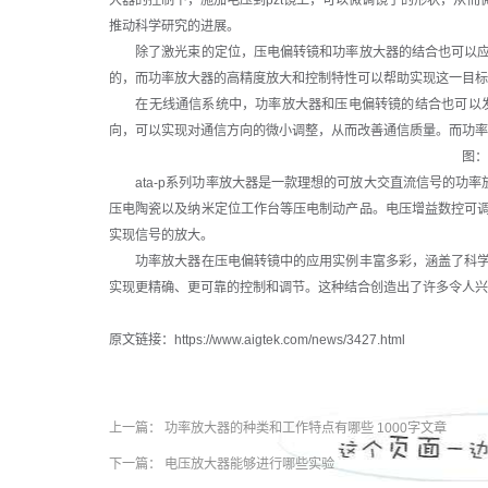
大器的控制下，施加电压到pzt镜上，可以微调镜子的形状，从
推动科学研究的进展。
除了激光束的定位，压电偏转镜和功率放大器的结合也可以应
的，而功率放大器的高精度放大和控制特性可以帮助实现这一目标
在无线通信系统中，功率放大器和压电偏转镜的结合也可以发挥
向，可以实现对通信方向的微小调整，从而改善通信质量。而功率
图
ata-p系列功率放大器是一款理想的可放大交直流信号的功率放
压电陶瓷以及纳米定位工作台等压电制动产品。电压增益数控可
实现信号的放大。
功率放大器在压电偏转镜中的应用实例丰富多彩，涵盖了科学
实现更精确、更可靠的控制和调节。这种结合创造出了许多令人兴
原文链接：https://www.aigtek.com/news/3427.html
上一篇：
功率放大器的种类和工作特点有哪些 1000字文章
下一篇：
电压放大器能够进行哪些实验