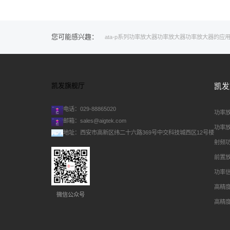
您可能感兴趣：
ata-p系列功率放大器
功率放大器
功率放大器的应
凯发旗舰厅
凯发
电话：029-88865020
功率
邮箱：
sales@aigtek.com
功率
地址：西安市高新区纬二十六路369号中交科技城西区12号楼
射频
前置
功率
高精
微信公众号
高精