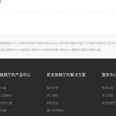
些
路图集
放大什么信号
功率放大电路用途
ats2000c
宽带放大器如何
医疗行业
脉冲电源设计
高压
大器主要研究什么
电压放大器有什么作用
功率放大器为什么要散热
波形功率放大器
旗舰厅的产品中心
凯发旗舰厅的解决方案
服务中
放大器
超声声学
免费试用
放大器模块
水下通信
常见问题
功率放大器
材料测试
凯发旗舰厅
放大器
微小信号放大