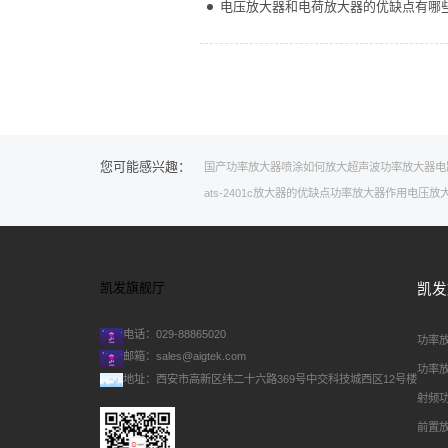
电压放大器和电荷放大器的优缺点有哪
您可能感兴趣：
国产功率放大器
喷涂
如何放大超声波
功率放大器电
ats-2401c
放大器的优缺点
功率放大器作用
电压放
凯发旗舰厅
凯发
电话：029-88865020
功率
邮箱：
sales@aigtek.com
功率
地址：西安市高新区纬二十六路369号中交科技城西区12号楼
射频
前置