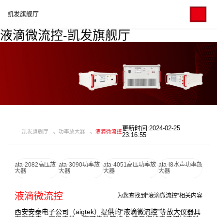
凯发旗舰厅
液滴微流控-凯发旗舰厅
更新时间:2024-02-25
凯发旗舰厅
功率放大器
液滴微流控
23:16:55
ata-2082高压放
ata-3090功率放
ata-4051高压功率放
ata-l8水声功率放
大器
大器
大器
大器
液滴微流控
为您查找到“液滴微流控”相关内容
西安安泰电子公司（aigtek）提供的“液滴微流控”等放大仪器具