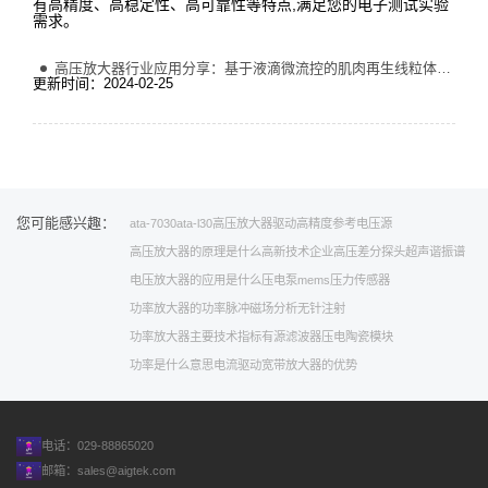
有高精度、高稳定性、高可靠性等特点,满足您的电子测试实验
需求。
高压放大器行业应用分享：基于液滴微流控的肌肉再生线粒体转移新技术
更新时间：2024-02-25
您可能感兴趣：
ata-7030
ata-l30
高压放大器驱动
高精度参考电压源
高压放大器的原理是什么
高新技术企业
高压差分探头
超声谐振谱
电压放大器的应用是什么
压电泵
mems压力传感器
功率放大器的功率
脉冲磁场分析
无针注射
功率放大器主要技术指标
有源滤波器
压电陶瓷模块
功率是什么意思
电流驱动
宽带放大器的优势
电话：029-88865020
邮箱：
sales@aigtek.com