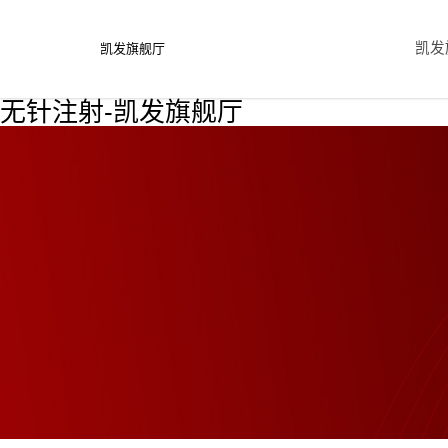
凯发
凯发旗舰厅
无针注射-凯发旗舰厅