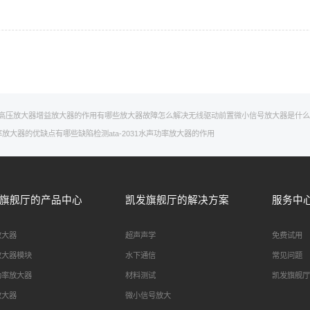
？
高压放大器增益
放大器的作用有哪些
放大器故障怎么解决
无线驱动
前置微小信号放大器是什么
率放大器的优缺点有哪些
缺陷检测
ata-2031
水声功率放大器的作用
旗舰厅的产品中心
凯发旗舰厅的解决方案
服务中
放大器
超声声学
免费试用
放大器模块
水下通信
常见问题
功率放大器
材料测试
凯发旗舰厅
放大器
微小信号放大