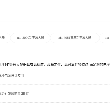
放大器
ata-3090功率放大器
ata-4051高压功率放大器
at
“无针注射”等放大仪器具有高精度、高稳定性、高可靠性等特点,满足您的电
脉冲电源设计应用
优势？发展前景如何？