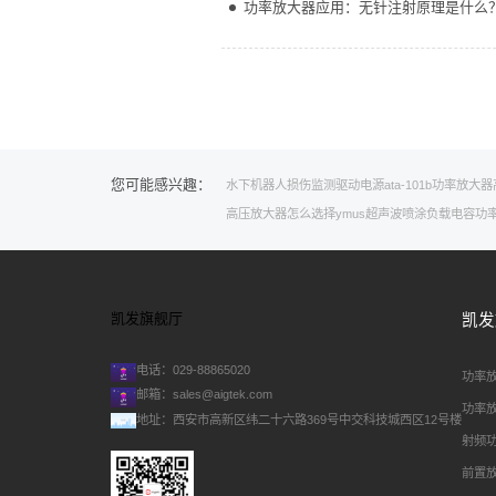
功率放大器应用：无针注射原理是什么
您可能感兴趣：
水下机器人
损伤监测
驱动电源
ata-101b功率放大器
高压放大器怎么选择
ymus超声波喷涂
负载电容
功
凯发旗舰厅
凯发
电话：029-88865020
功率
邮箱：
sales@aigtek.com
功率
地址：西安市高新区纬二十六路369号中交科技城西区12号楼
射频
前置