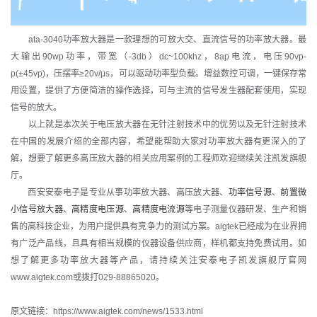
ata-3040功率放大器是一款理想的可放大交、直流信号的功率放大器。最
大输出90wp功率，带宽（-3db）dc~100khz，8ap电流，电压90vp-
p(±45vp)，压摆率≥20v/μs，可以驱动功率型负载。增益数控可调，一键保存常
用设置，提供了方便简洁的操作选择，可与主流的信号发生器配套使用，实现
信号的放大。
以上就是本次关于电压放大器在无针注射技术中的优势以及无针注射技术
在中国的发展介绍的全部内容，希望能帮助大家对功率放大器有更深入的了
解，想要了解更多高压放大器的相关应用案例的工程师欢迎继续关注凯发旗舰
厅。
西安安泰电子是专业从事
功率放大器
、
高压放大器
、
功率信号源
、
前置微
小信号放大器
、
高精度电压源
、
高精度电流源
等电子测量仪器研发、生产和销
售的高科技企业，为用户提供具有竞争力的测试方案。aigtek已经成为在业界拥
有广泛产品线，且具有相当规模的仪器设备供应商，样机都支持免费试用。如
想了解更多功率放大器等产品，请持续关注安泰电子凯发旗舰厅官网
www.aigtek.com或拨打029-88865020。
原文链接：https://www.aigtek.com/news/1533.html