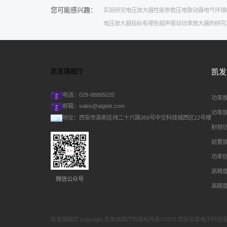
您可能感兴趣：
实验研究
电压放大器性能参数
压电致动器
电气环境
电压放大器指标有哪些
超声振动
功率放大器的研究
凯发旗舰厅
凯发
电话：029-88865020
功率
邮箱：
sales@aigtek.com
功率
地址：西安市高新区纬二十六路369号中交科技城西区12号楼
射频
前置
功率
高精
微信公众号
高精
凯发旗舰厅 copyright 凯发旗舰厅的版权所有©2023 西安安泰电子