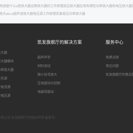
用途是什么
a类放大器
运算放大器的工作原理
高压放大器应用有哪些
功率放大器和电压放大器
放大
ata-p
超声波放大器
电压源工作原理
安泰高压功率放大器
凯发旗舰厅的解决方案
服务中心
放大器
超声声学
免费试用
放大器模块
材料测试
常见问题
功率放大器
微小信号放大
凯发旗舰厅的售后
信号源
压电驱动与控制
度电流源
电磁场驱动
度电压源
科技有限公司 凯发旗舰厅的版权声明 备案号：