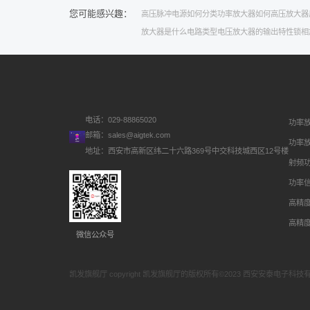
您可能感兴趣：
高压脉冲电源如何分类
功率放大器如何
高压放大器
放大器是什么电路类型
电压放大器的输出特性
锁相
电话：029-88865020
功率
邮箱：
sales@aigtek.com
功率
地址：西安市高新区纬二十六路369号中交科技城西区12号楼
射频
功率
高精
高精
微信公众号
凯发旗舰厅 copyright 凯发旗舰厅的版权所有©2023 西安安泰电子