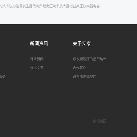
的效率
波形信号发生器
代测负载
高压功率放大器增益
高压放大器电容
新闻资讯
关于安泰
行业新闻
凯发旗舰厅的招贤纳士
技术文章
合作客户
服务
联系凯发旗舰厅
网站地图