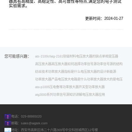
器具有高精度、高稳定性、高可靠性等特点,满足您的电子测试
实验需求。
更新时间：2024-01-27
您可能感兴趣：
ats-2100cf
atg-2161
软磁材料
电压放大器的缺点
单相变压器
高压放大器高压放大器
如何选择功率信号源
功率信号源的结构
纺丝技术
功率放大器指标是什么
电压放大器的设计
新能源
功率放大器产品
电压放大电路是什么
功率放大器放大的是电压
ata-p1005压电叠堆功率放大器
开关型功率放大器
atg3000系列功率信号源
知识讲解
电压放大器应用
电话：029-88865020
邮箱：
sales@aigtek.com
地址：西安市高新区纬二十六路369号中交科技城西区12号楼