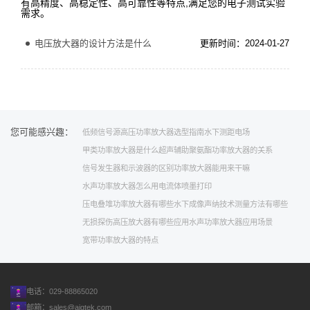
有高精度、高稳定性、高可靠性等特点,满足您的电子测试实验
需求。
电压放大器的设计方法是什么
更新时间：2024-01-27
您可能感兴趣：
低频信号源
高压功率放大器选型指南
水下测距
电场
甲类功率放大器是什么
超声辅助聚氨酯
功率放大器的关系
信号发生器和示波器的区别
功率放大器能用来干嘛
水声功率放大器怎么用
电流体喷墨打印
压电叠堆功率放大器有哪些
水下成像
声纳技术
测量方法有哪些
无损探伤
高压放大器有哪些应用
水声功率放大器应用场景
宽带功率放大器的特点
电话：029-88865020
邮箱：
sales@aigtek.com