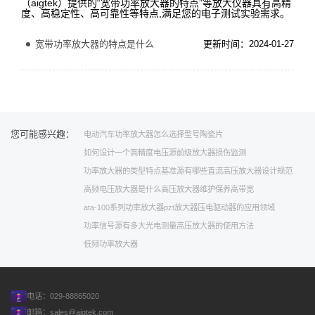
（aigtek）提供的“宽带功率放大器的特点”等放大仪器具有高精
度、高稳定性、高可靠性等特点,满足您的电子测试实验需求。
宽带功率放大器的特点是什么
更新时间：2024-01-27
您可能感兴趣：
电动汽车
功率放大器怎么选择型号
陶瓷片
如何设计一个高精度电压源
前级放大器
损伤监测
功率放大器的类型特点
基准源有哪些
直流
高压放大器设计规范
高频电压放大器是什么
高压放大器维护保养
高带宽
ata-100系列功率放大器
pzt放大器
压电驱动器的应用领域
功率信号源有多大
光电测量
高压放大器的使用方法
低频功率放大器
电话：029-88865020
邮箱：
sales@aigtek.com