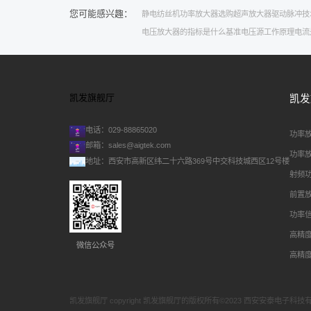
您可能感兴趣：
静电纺丝机
功率放大器选购
超声放大器驱动
脉冲技
电压放大器的指标是什么
基准电压源工作原理
电流
凯发旗舰厅
凯发
电话：029-88865020
功率
邮箱：
sales@aigtek.com
功率
地址：西安市高新区纬二十六路369号中交科技城西区12号楼
射频
前置
功率
高精
微信公众号
高精
凯发旗舰厅 copyright 凯发旗舰厅的版权所有©2023 西安安泰电子