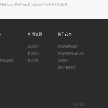
器是什么
放大器选型攻略
超声成像的应用
测量放大器
清洗机
心
新闻资讯
关于安泰
企业新闻
凯发旗舰厅的简介
行业新闻
凯发旗舰厅的招贤纳士
的售后服务
技术文章
合作客户
联系凯发旗舰厅
网站地图