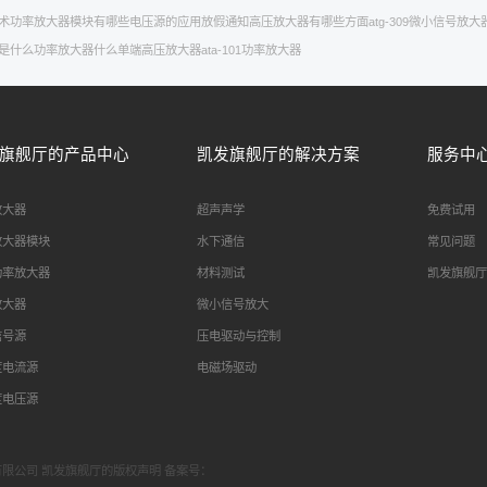
术
功率放大器模块有哪些
电压源的应用
放假通知
高压放大器有哪些方面
atg-309
微小信号放大
是什么
功率放大器什么
单端高压放大器
ata-101功率放大器
旗舰厅的产品中心
凯发旗舰厅的解决方案
服务中
放大器
超声声学
免费试用
放大器模块
水下通信
常见问题
功率放大器
材料测试
凯发旗舰厅
放大器
微小信号放大
信号源
压电驱动与控制
度电流源
电磁场驱动
度电压源
科技有限公司 凯发旗舰厅的版权声明 备案号：