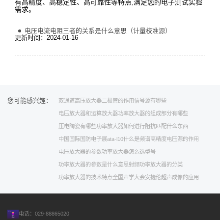
有高精度、高稳定性、高可靠性等特点,满足您的电子测试实验
需求。
电压电流电阻三者的关系是什么意思（计量校准源）
更新时间：2024-01-16
您可能感兴趣：
双通道高压放大器
二极管的作用
信号源有哪些
电压放大器和运算放大器
功率放大器的组成部分有哪些
压电陶瓷有哪些
功率放大器如何进行阻抗匹配
什么东西
中国国际国防电子展
ata-l10
什么是频谱
高精度电压源的作用
电压放大器的参数
功率放大器怎么选型号
功率放大器的参数是什么意思
射频功率放大器的分类
功率放大器的技术特点
全国声学大会
安捷伦
超声成像的应用
电话：029-88865020