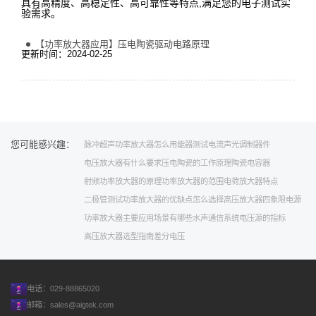
具有高精度、高稳定性、高可靠性等特点,满足您的电子测试实
验需求。
【功率放大器应用】压电陶瓷驱动电路原理
更新时间：2024-02-25
您可能感兴趣：
脉冲
超声功率放大器怎么用
能器测试
电流
声光调制器件
电压放大器有什么要求
压电陶瓷的工作原理
陶瓷电容器
射频功率放大器的原理
功率放大器的范围
电荷放大器特点
二极管测试
功率放大器的优缺点
怎么选择高压放大器
四象限电源
功率放大器主要应用场景有哪些
水声通信系统
电压源的指标
高压放大器选型指南
差分电压
电话：029-88865020
邮箱：
sales@aigtek.com