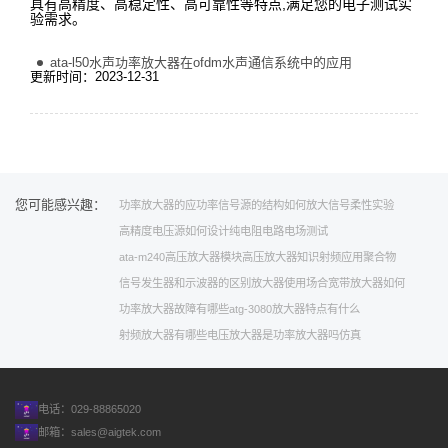
具有高精度、高稳定性、高可靠性等特点,满足您的电子测试实
验需求。
ata-l50水声功率放大器在ofdm水声通信系统中的应用
更新时间：2023-12-31
您可能感兴趣：
功率放大器的应
功率信号源的结构
如何放大信号
柔性实验
高精度电压源如何设计
纯电阻电路
电场测试
ata-m240高压放大器模块
高压放大器知识
射频应用
聚合物
信号发生器和示波器的区别
放大器使用场合
宽带放大器如何
功率放大器故障有哪些
atg-3080
放大器特点有什么
射频放大器有哪些
电压放大器是功率放大器吗
仿真
电话：029-88865020
邮箱：
sales@aigtek.com