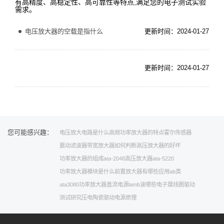
有高精度、高稳定性、高可靠性等特点,满足您的电子测试实验
需求。
电压放大器的空载是指什么
更新时间：2024-01-27
更新时间：2024-01-27
您可能感兴趣：
电压放大电路是什么
高频功率放大器的特点
霍尔传感器
震动滤波器
带宽放大器
如何判断高压放大器的好坏
功率放大器的组成
ata-2048高压放大器
ata-5220
功率放大器模块是什么
前置放大器有哪些应用
ab类
ata3080功率放大器
直流电源
lamb波
哪些
电子展
线圈驱动
测试研究
压电陶瓷驱动电源原理