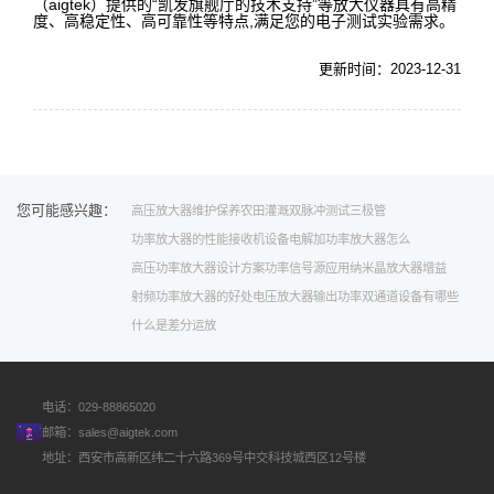
（aigtek）提供的“凯发旗舰厅的技术支持”等放大仪器具有高精
度、高稳定性、高可靠性等特点,满足您的电子测试实验需求。
更新时间：2023-12-31
您可能感兴趣：
高压放大器维护保养
农田灌溉
双脉冲测试
三极管
功率放大器的性能
接收机设备
电解加
功率放大器怎么
高压功率放大器设计方案
功率信号源应用
纳米晶
放大器增益
射频功率放大器的好处
电压放大器输出功率
双通道
设备有哪些
什么是差分运放
电话：029-88865020
邮箱：
sales@aigtek.com
地址：西安市高新区纬二十六路369号中交科技城西区12号楼