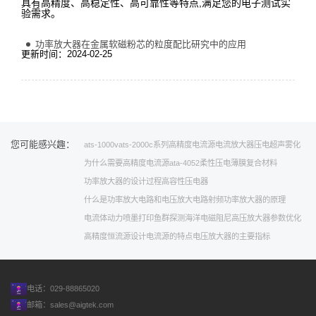
具有高精度、高稳定性、高可靠性等特点,满足您的电子测试实
验需求。
功率放大器在金属软磁粉芯的粒度配比研究中的应用
更新时间：2024-02-25
您可能感兴趣：
ats-1000v
ats-2000c系列高精度电流源
电流放大器
压电超声雾化
为什么需要高精度电流源
ata-4052
柔性压电薄膜
复合材料
功率放大器的设计过程
高容性压电器
什么是功率放大电路和电压放大电路
射频功率放大器的原理
电流体动力喷墨打印
鱼群探测
海洋
电磁阻尼
高压放大器参数优化
高精度恒流源设计
电流源的特点
电压放大器的主要指标
电话：029-88865020
邮箱：
sales@aigtek.com