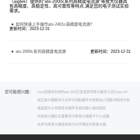
（aigtek）提供的“ats-2000c系列高精度电流源”等放大仪器具
有高精度、高稳定性、高可靠性等特点,满足您的电子测试实验
需求。
如何快速上手操作ats-2401c高精度电流源？
更新时间：2023-12-31
ats-2000c系列高精度电流源
更新时间：2023-12-31
您可能感兴趣：
sma连接线
木结构
ata-309
正弦波
宽带放大器怎么设计
ata-l20
高压放大器解决方法
声光调制器件
东西
新品介绍
脉冲磁场分析
增益是什么
非阻性负载
声学会
机器人
输出阻抗
功率放大器的主要要求
功率放大器属于什么设备
水声功率放大器使用技巧
水声通信功率放大器