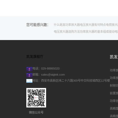
您可能感兴趣：
什么是高功率放大器
电压放大器有何特点
电荷放大
电压放大器选购方法
功率放大器的基本组成
驱动电
凯发旗舰厅
凯发
电话：029-88865020
功率
邮箱：
sales@aigtek.com
功率
地址：西安市高新区纬二十六路369号中交科技城西区12号楼
射频
前置
功率
高精
微信公众号
高精