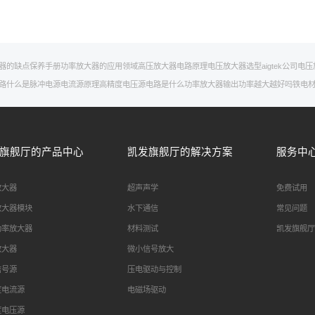
器的缺点
保养手册
功率放大器的应用领域
高压放大器电路原理
电压放大器选型
aigtek公司
电压
路
什么是脉冲电源
电流源原理
高精度电压源
电路是什么
功率放大器输出功率越大越好吗
铁电
旗舰厅的产品中心
凯发旗舰厅的解决方案
服务中
放大器
超声声学
免费试用
放大器模块
水下通信
常见问题
功率放大器
材料测试
凯发旗舰厅
放大器
微小信号放大
信号源
压电驱动与控制
度电流源
电磁场驱动
度电压源