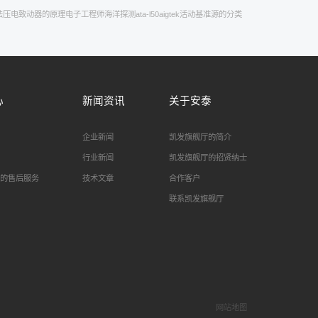
法
压电致动器的原理
电子工程师
海洋探测
ata-l50
aigtek活动
基准源的分类
心
新闻资讯
关于安泰
企业新闻
凯发旗舰厅的简介
行业新闻
凯发旗舰厅的招贤纳士
的售后服务
技术文章
合作客户
联系凯发旗舰厅
网站地图