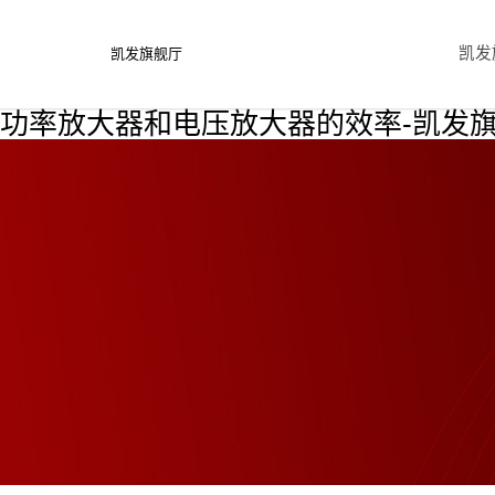
凯发
凯发旗舰厅
功率放大器和电压放大器的效率-凯发