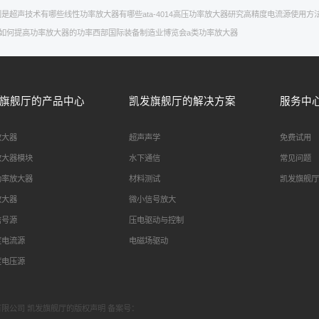
别是
超声技术有哪些
线性功率放大器有哪些
ata-4014高压功率放大器
研究
高精度电流源使用方
如何提高功率放大器的功率
西部国际装备制造业博览会
a类功率放大器
旗舰厅的产品中心
凯发旗舰厅的解决方案
服务中
放大器
超声声学
免费试用
放大器模块
水下通信
常见问题
功率放大器
材料测试
凯发旗舰厅
放大器
微小信号放大
信号源
压电驱动与控制
度电流源
电磁场驱动
度电压源
科技有限公司 凯发旗舰厅的版权声明 备案号：