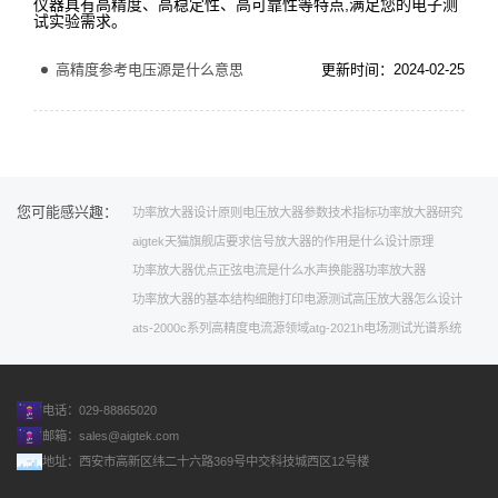
仪器具有高精度、高稳定性、高可靠性等特点,满足您的电子测
试实验需求。
高精度参考电压源是什么意思
更新时间：2024-02-25
您可能感兴趣：
功率放大器设计原则
电压放大器参数
技术指标
功率放大器研究
aigtek天猫旗舰店
要求
信号放大器的作用是什么
设计原理
功率放大器优点
正弦电流是什么
水声换能器功率放大器
功率放大器的基本结构
细胞打印
电源测试
高压放大器怎么设计
ats-2000c系列高精度电流源
领域
atg-2021h
电场测试
光谱系统
电话：029-88865020
邮箱：
sales@aigtek.com
地址：西安市高新区纬二十六路369号中交科技城西区12号楼