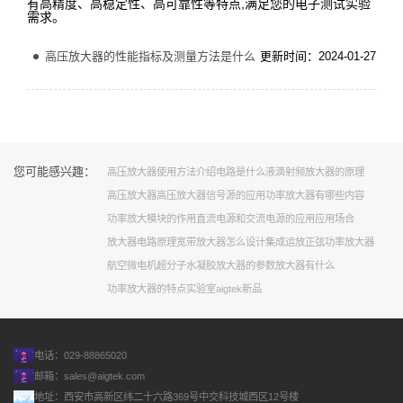
有高精度、高稳定性、高可靠性等特点,满足您的电子测试实验
需求。
高压放大器的性能指标及测量方法是什么
更新时间：2024-01-27
您可能感兴趣：
高压放大器使用方法介绍
电路是什么
液滴
射频放大器的原理
高压放大器高压放大器
信号源的应用
功率放大器有哪些内容
功率放大模块的作用
直流电源和交流电源的应用
应用场合
放大器电路原理
宽带放大器怎么设计
集成运放正弦功率放大器
航空微电机
超分子水凝胶
放大器的参数
放大器有什么
功率放大器的特点
实验室
aigtek新品
电话：029-88865020
邮箱：
sales@aigtek.com
地址：西安市高新区纬二十六路369号中交科技城西区12号楼