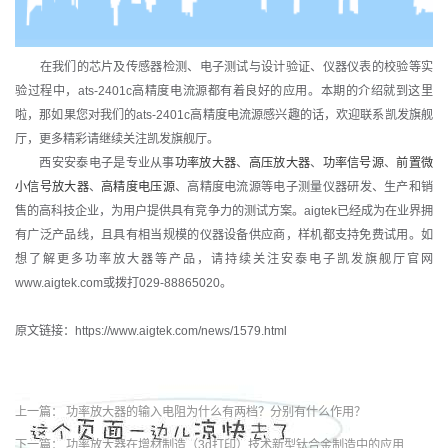
在我们的芯片及传感器检测、电子测试与设计验证、仪器仪表的校验等实
验过程中，ats-2401c高精度电流源都有着良好的应用。本期的介绍就到这里
啦，那如果您对我们的ats-2401c高精度电流源感兴趣的话，欢迎联系凯发旗舰
厅，更多精彩请继续关注凯发旗舰厅。
西安安泰电子是专业从事
功率放大器
、
高压放大器
、
功率信号源
、
前置微
小信号放大器
、
高精度电压源
、高精度电流源等电子测量仪器研发、生产和销
售的高科技企业，为用户提供具有竞争力的测试方案。aigtek已经成为在业界拥
有广泛产品线，且具有相当规模的仪器设备供应商，样机都支持免费试用。如
想了解更多功率放大器等产品，请持续关注安泰电子凯发旗舰厅官网
www.aigtek.com或拨打029-88865020。
原文链接：https://www.aigtek.com/news/1579.html
上一篇：
功率放大器的输入电阻为什么有两档？分别有什么作用？
下一篇：
功率放大器在增材制造（3d打印）技术新型钛合金制造中的应用