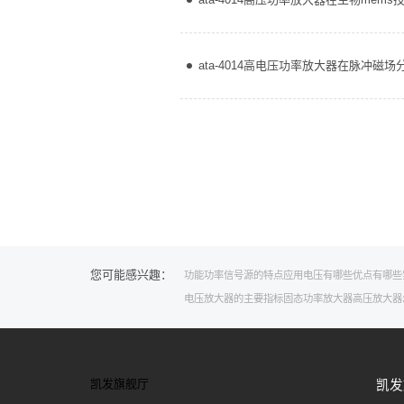
ata-4014高电压功率放大器在脉冲磁
您可能感兴趣：
功能
功率信号源的特点
应用
电压有哪些
优点有哪些
电压放大器的主要指标
固态功率放大器
高压放大器
凯发旗舰厅
凯发