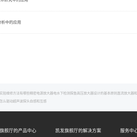
场分析中的应用
实验
维修方法有哪些
精密电源
放大器电
水下检测探鱼
高压放大器设计的基本原则
直流放大器
怎么驱动超声波探头
自感和互感
旗舰厅的产品中心
凯发旗舰厅的解决方案
服务中