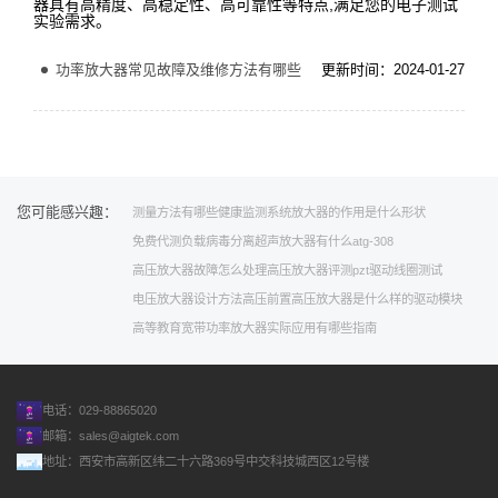
器具有高精度、高稳定性、高可靠性等特点,满足您的电子测试
实验需求。
功率放大器常见故障及维修方法有哪些
更新时间：2024-01-27
您可能感兴趣：
测量方法有哪些
健康监测系统
放大器的作用是什么
形状
免费代测负载
病毒分离
超声放大器有什么
atg-308
高压放大器故障怎么处理
高压放大器评测
pzt驱动
线圈测试
电压放大器设计方法
高压
前置
高压放大器是什么样的
驱动模块
高等教育
宽带功率放大器实际应用有哪些
指南
电话：029-88865020
邮箱：
sales@aigtek.com
地址：西安市高新区纬二十六路369号中交科技城西区12号楼