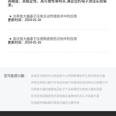
高精度、高稳定性、高可靠性等特点,满足您的电子测试实验需
求。
功率放大器基于压电主动传感技术中的应用
更新时间：2024-01-16
高压放大器基于压电陶瓷损伤识别中的应用
更新时间：2024-01-16
您可能感兴趣：
高电压功放的优点
电容是什么
西部制博会
甲乙类功率放大器
声频功率放大器
汽车电池
充电汽车
微流控
电流体动力喷墨打印
功率放大器的偏置电压
粒子
产品有哪些
功率放大器的范围
信号检测
高精度恒流源电路
永磁微电机
怎么
可调谐光源
压电超声换能器
功率放大器的主要作用