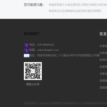
您可能感兴趣：
电磁
类型是什么
电压源的定义
哪些方面
探头
电压放
电流体动力
压电陶瓷
优点
高压放大器注意哪些
凯发旗舰厅
凯发
电话：029-88865020
功率
邮箱：
sales@aigtek.com
功率
地址：西安市高新区纬二十六路369号中交科技城西区12号楼
射频
前置
功率
高精
微信公众号
高精
凯发旗舰厅 copyright 凯发旗舰厅的版权所有©2023 西安安泰电子