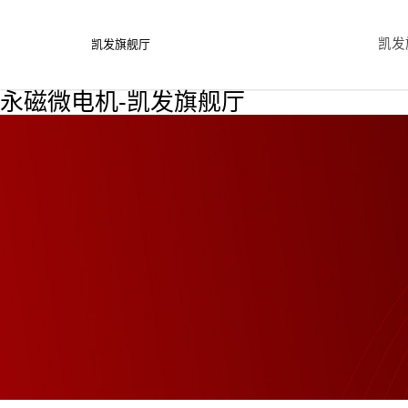
凯发
凯发旗舰厅
永磁微电机-凯发旗舰厅