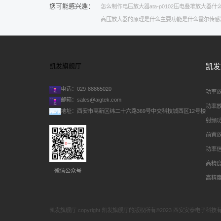
您可能感兴趣：
怎么制作电压放大器
ata-p0102压电叠堆放大器
什
高压放大器的原理是什么
主要功能是什么
霍尔传感
凯发旗舰厅
凯发
电话：029-88865020
功率
邮箱：
sales@aigtek.com
功率
地址：西安市高新区纬二十六路369号中交科技城西区12号楼
射频
前置
功率
高精
微信公众号
高精
凯发旗舰厅 copyright 凯发旗舰厅的版权所有©2023 西安安泰电子