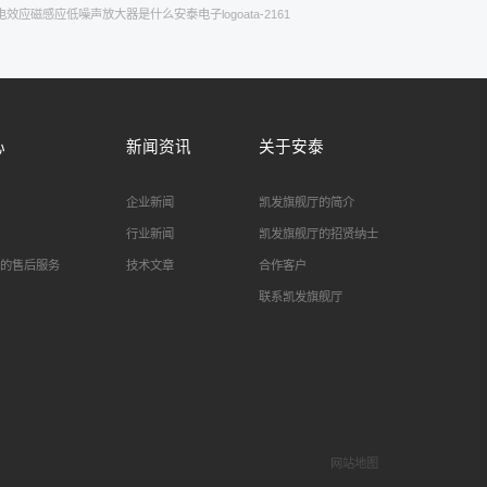
电效应
磁感应
低噪声放大器是什么
安泰电子logo
ata-2161
心
新闻资讯
关于安泰
企业新闻
凯发旗舰厅的简介
行业新闻
凯发旗舰厅的招贤纳士
的售后服务
技术文章
合作客户
联系凯发旗舰厅
网站地图