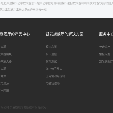
么是超声波探头
功率放大器怎么
超声功率信号源
科研
探头
射频放大器和功率放大器
铁路损伤
压
器
功率驱动
功率放大器的应用
病毒分离
旗舰厅的产品中心
凯发旗舰厅的解决方案
服务中
放大器
超声声学
免费试用
放大器模块
水下通信
常见问题
功率放大器
材料测试
凯发旗舰厅
放大器
微小信号放大
信号源
压电驱动与控制
度电流源
电磁场驱动
度电压源
科技有限公司 凯发旗舰厅的版权声明 备案号：