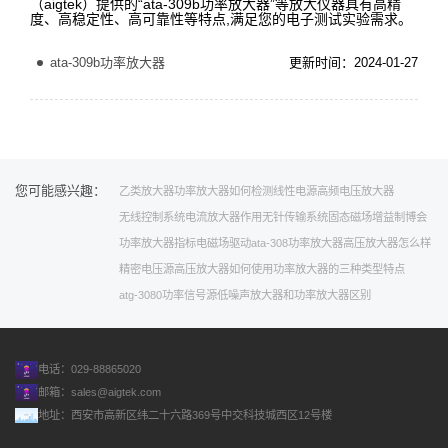
（aigtek）提供的“ata-309b功率放大器”等放大仪器具有高精
度、高稳定性、高可靠性等特点,满足您的电子测试实验需求。
ata-309b功率放大器
更新时间：2024-01-27
您可能感兴趣：
乙类放大器
功率放大器如何检测
线性电源
高频电压放大器
无线控制系统
电流放大器作用
无针
传输系统
固态磁场
增益
制博会
功率放大器指标
电磁场驱动
ata-308功率放大器
高压放大器怎么样
精密电压源
高压放大器如何使用
功率放大器的三种类型特点
atg-3080功率信号源
低噪声放大器和功率放大器区别
电话：029-88865020
邮箱：
sales@aigtek.com
地址：西安市高新区纬二十六路369号中交科技城西区12号楼