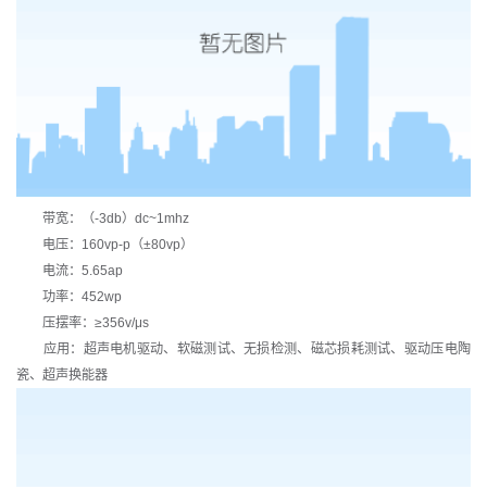
带宽：（-3db）dc~1mhz
电压：160vp-p（±80vp）
电流：5.65ap
功率：452wp
压摆率：≥356v/μs
应用：超声电机驱动、软磁测试、无损检测、磁芯损耗测试、驱动压电陶
瓷、超声换能器