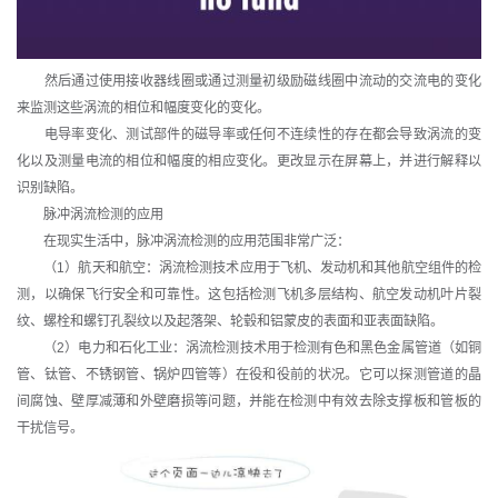
然后通过使用接收器线圈或通过测量初级励磁线圈中流动的交流电的变化
来监测这些涡流的相位和幅度变化的变化。
电导率变化、测试部件的磁导率或任何不连续性的存在都会导致涡流的变
化以及测量电流的相位和幅度的相应变化。更改显示在屏幕上，并进行解释以
识别缺陷。
脉冲涡流检测的应用
在现实生活中，脉冲涡流检测的应用范围非常广泛：
（1）航天和航空：涡流检测技术应用于飞机、发动机和其他航空组件的检
测，以确保飞行安全和可靠性。这包括检测飞机多层结构、航空发动机叶片裂
纹、螺栓和螺钉孔裂纹以及起落架、轮毂和铝蒙皮的表面和亚表面缺陷。
（2）电力和石化工业：涡流检测技术用于检测有色和黑色金属管道（如铜
管、钛管、不锈钢管、锅炉四管等）在役和役前的状况。它可以探测管道的晶
间腐蚀、壁厚减薄和外壁磨损等问题，并能在检测中有效去除支撑板和管板的
干扰信号。